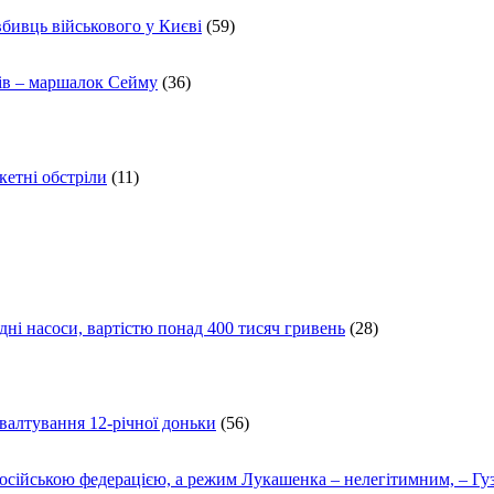
вбивць військового у Києві
(59)
ів – маршалок Сейму
(36)
кетні обстріли
(11)
ні насоси, вартістю понад 400 тисяч гривень
(28)
ґвалтування 12-річної доньки
(56)
осійською федерацією, а режим Лукашенка – нелегітимним, – Гу