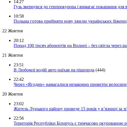
14:27
Гузь звернувся до генпрокурора і вимагає покарання для 
10:58
Польща готова прийняти нову хвилю українських біженц
22 Жовтня
20:12
Понад 100 тисяч абонентів на Волині – без світла через ра
21 Жовтня
23:51
В Любомлі водій авто наїхав на пішохода
(444)
22:42
Через «Ягодин» намагалися незаконно провезти велосипед
20 Жовтня
23:02
Житель Луцького району проведе 15 років у в’язниці за з
22:56
Територія Республіки Білорусь є тимчасово окупованою р