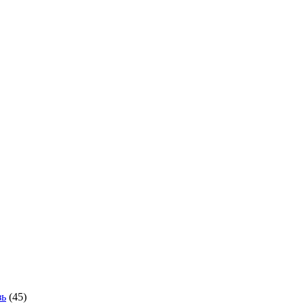
зь
(45)