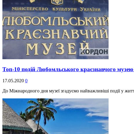
Топ-10 подій Любомльського краєзнавчого музею 
17.05.2020
0
До Міжнародного дня музеї згадуємо найважливіші події у жит