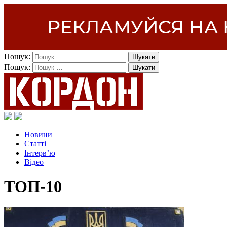
Пошук:
Пошук:
Новини
Статті
Інтерв’ю
Відео
ТОП-10