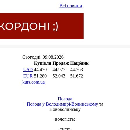
Всі новини
Погода
Погода у
Володимирі-Волинському
та
Нововолинську
вологість:
тиск: