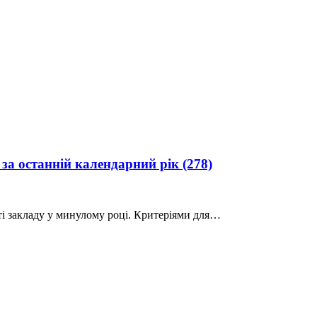
за останній календарний рік
(278)
ті закладу у минулому році. Критеріями для…