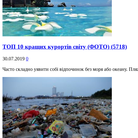
ТОП 10 кращих курортів світу (ФОТО)
(5718)
30.07.2019
0
Часто складно уявити собі відпочинок без моря або океану. Пля