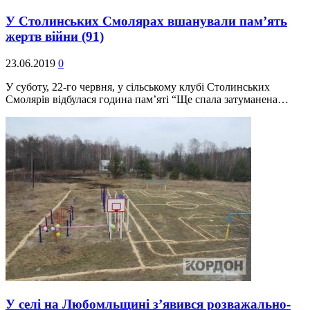
У Столинських Смолярах вшанували пам’ять
жертв війни
(91)
23.06.2019
0
У суботу, 22-го червня, у сільському клубі Столинських
Смолярів відбулася година пам’яті “Ще спала затуманена…
У селі на Любомльщині з’явився розважально-