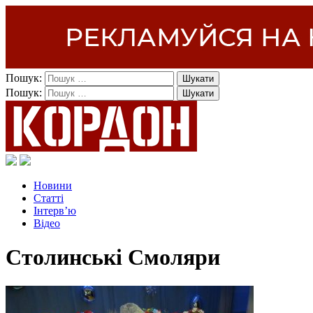
Пошук:
Пошук:
Новини
Статті
Інтерв’ю
Відео
Столинські Смоляри