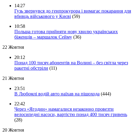
14:27
Гузь звернувся до генпрокурора і вимагає покарання для
вбивць військового у Києві
(59)
10:58
Польща готова прийняти нову хвилю українських
біженців – маршалок Сейму
(36)
22 Жовтня
20:12
Понад 100 тисяч абонентів на Волині – без світла через
ракетні обстріли
(11)
21 Жовтня
23:51
В Любомлі водій авто наїхав на пішохода
(444)
22:42
Через «Ягодин» намагалися незаконно провезти
велосипедні насоси, вартістю понад 400 тисяч гривень
(28)
20 Жовтня