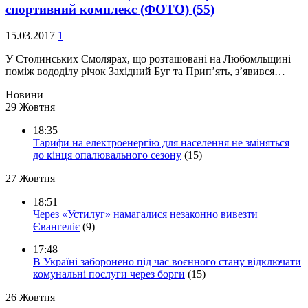
спортивний комплекс (ФОТО)
(55)
15.03.2017
1
У Столинських Смолярах, що розташовані на Любомльщині
поміж вододілу річок Західний Буг та Прип’ять, з’явився…
Новини
29 Жовтня
18:35
Тарифи на електроенергію для населення не зміняться
до кінця опалювального сезону
(15)
27 Жовтня
18:51
Через «Устилуг» намагалися незаконно вивезти
Євангеліє
(9)
17:48
В Україні заборонено під час воєнного стану відключати
комунальні послуги через борги
(15)
26 Жовтня