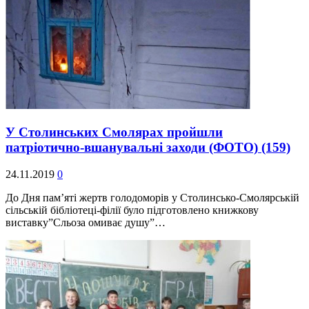
У Столинських Смолярах пройшли
патріотично-вшанувальні заходи (ФОТО)
(159)
24.11.2019
0
До Дня пам’яті жертв голодоморів у Столинсько-Смолярській
сільській бібліотеці-філії було підготовлено книжкову
виставку”Сльоза омиває душу”…