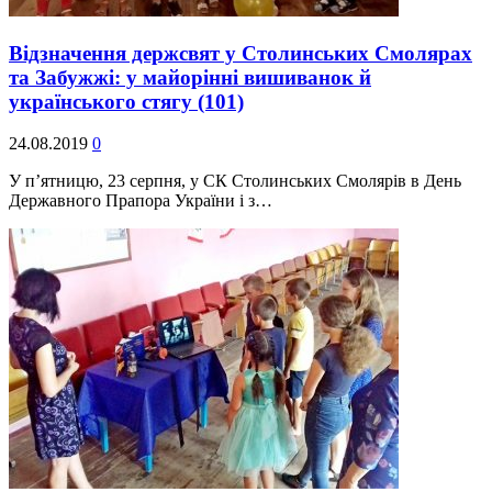
Відзначення держсвят у Столинських Смолярах
та Забужжі: у майорінні вишиванок й
українського стягу
(101)
24.08.2019
0
У п’ятницю, 23 серпня, у СК Столинських Смолярів в День
Державного Прапора України і з…