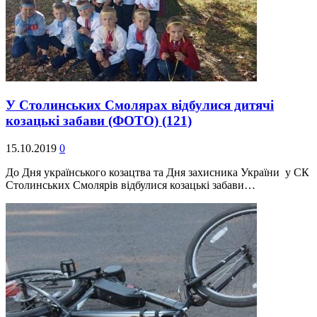
У Столинських Смолярах відбулися дитячі
козацькі забави (ФОТО)
(121)
15.10.2019
0
До Дня українського козацтва та Дня захисника України у СК
Столинських Смолярів відбулися козацькі забави…