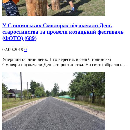
У Столинських Смолярах відзначали День
старостинства та провели козацький фестиваль
(ФОТО)
(689)
02.09.2019
0
Уперший осінній день, 1-го вересня, в селі Столинські
Смоляри відзначали День старостинства. На свято зібралось…