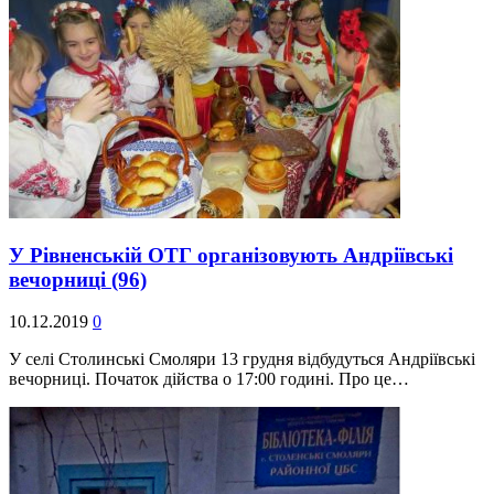
У Рівненській ОТГ організовують Андріївські
вечорниці
(96)
10.12.2019
0
У селі Столинські Смоляри 13 грудня відбудуться Андріївські
вечорниці. Початок дійства о 17:00 годині. Про це…