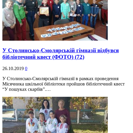
У Столинсько-Смолярській гімназії відбувся
бібліотечний квест (ФОТО)
(72)
26.10.2019
0
У Столинсько-Смолярській гімназії в рамках проведення
Місячника шкільної бібліотеки пройшов бібліотечний квест
“У пошуках скарбів”.…