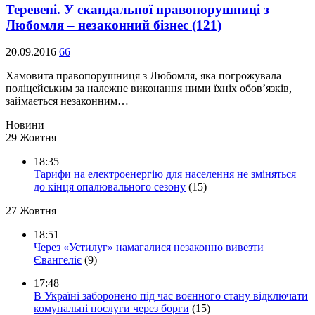
Теревені. У скандальної правопорушниці з
Любомля – незаконний бізнес
(121)
20.09.2016
66
Хамовита правопорушниця з Любомля, яка погрожувала
поліцейським за належне виконання ними їхніх обов’язків,
займається незаконним…
Новини
29 Жовтня
18:35
Тарифи на електроенергію для населення не зміняться
до кінця опалювального сезону
(15)
27 Жовтня
18:51
Через «Устилуг» намагалися незаконно вивезти
Євангеліє
(9)
17:48
В Україні заборонено під час воєнного стану відключати
комунальні послуги через борги
(15)