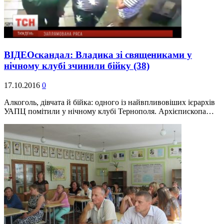
ВІДЕОскандал: Владика зі священиками у
нічному клубі зчинили бійку
(38)
17.10.2016
0
Алкоголь, дівчата й бійка: одного із найвпливовіших ієрархів
УАПЦ помітили у нічному клубі Тернополя. Архієпископа…