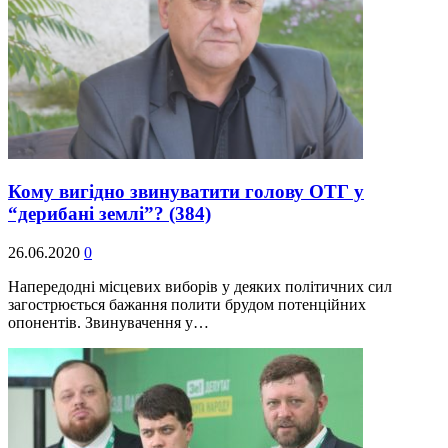
Кому вигідно звинуватити голову ОТГ у
“дерибані землі”?
(384)
26.06.2020
0
Напередодні місцевих виборів у деяких політичних сил
загострюється бажання полити брудом потенційних
опонентів. Звинувачення у…