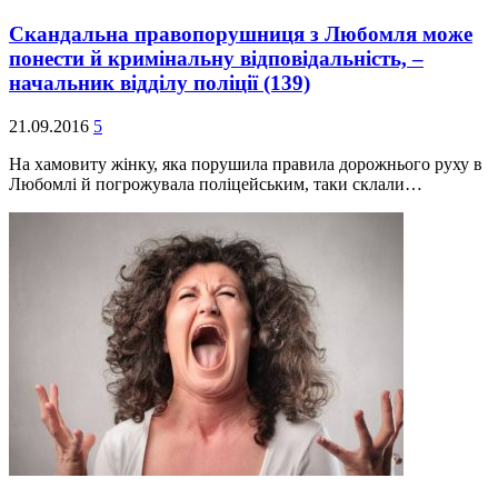
Скандальна правопорушниця з Любомля може
понести й кримінальну відповідальність, –
начальник відділу поліції
(139)
21.09.2016
5
На хамовиту жінку, яка порушила правила дорожнього руху в
Любомлі й погрожувала поліцейським, таки склали…