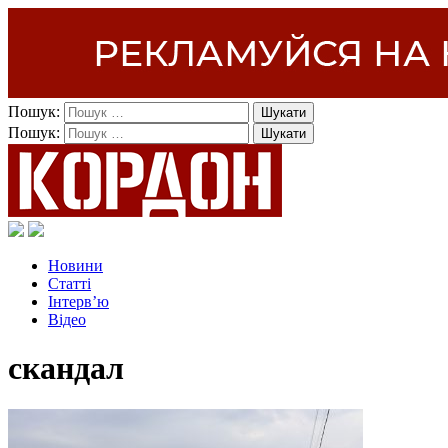
Пошук:
Пошук:
Новини
Статті
Інтерв’ю
Відео
скандал