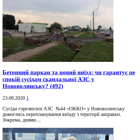
Бетонний паркан та новий виїзд: чи гарантує це
спокій сусідам скандальної АЗС у
Нововолинську?
(492)
23.09.2020
1
Сусіди горезвісної АЗС №44 «ОККО» у Нововолинську
домоглись перепланування виїзду з території заправки.
Зокрема, днями…