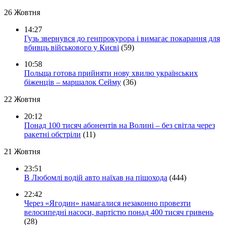
26 Жовтня
14:27
Гузь звернувся до генпрокурора і вимагає покарання для
вбивць військового у Києві
(59)
10:58
Польща готова прийняти нову хвилю українських
біженців – маршалок Сейму
(36)
22 Жовтня
20:12
Понад 100 тисяч абонентів на Волині – без світла через
ракетні обстріли
(11)
21 Жовтня
23:51
В Любомлі водій авто наїхав на пішохода
(444)
22:42
Через «Ягодин» намагалися незаконно провезти
велосипедні насоси, вартістю понад 400 тисяч гривень
(28)