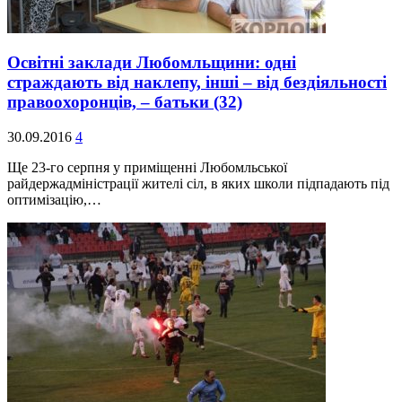
Освітні заклади Любомльщини: одні
страждають від наклепу, інші – від бездіяльності
правоохоронців, – батьки
(32)
30.09.2016
4
Ще 23-го серпня у приміщенні Любомльської
райдержадміністрації жителі сіл, в яких школи підпадають під
оптимізацію,…