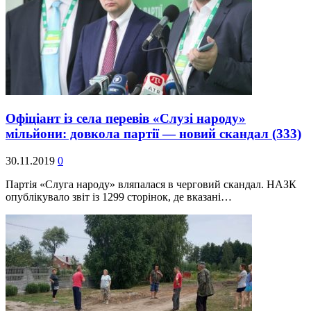
Офіціант із села перевів «Слузі народу»
мільйони: довкола партії — новий скандал
(333)
30.11.2019
0
Партія «Слуга народу» вляпалася в черговий скандал. НАЗК
опублікувало звіт із 1299 сторінок, де вказані…