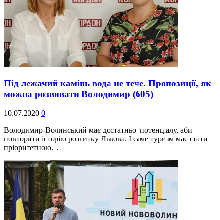
Під лежачий камінь вода не тече. Пропозиції, як
можна розвивати Володимир
(605)
10.07.2020
0
Володимир-Волинський має достатньо потенціалу, аби
повторити історію розвитку Львова. І саме туризм має стати
пріоритетною…