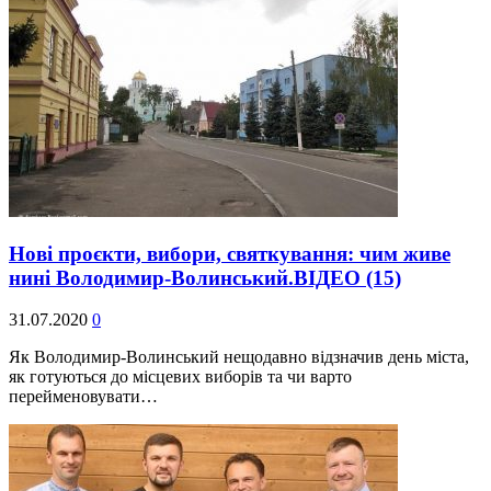
Нові проєкти, вибори, святкування: чим живе
нині Володимир-Волинський.ВІДЕО
(15)
31.07.2020
0
Як Володимир-Волинський нещодавно відзначив день міста,
як готуються до місцевих виборів та чи варто
перейменовувати…