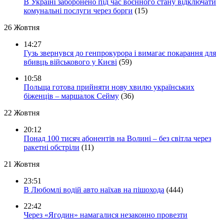
В Україні заборонено під час воєнного стану відключати
комунальні послуги через борги
(15)
26 Жовтня
14:27
Гузь звернувся до генпрокурора і вимагає покарання для
вбивць військового у Києві
(59)
10:58
Польща готова прийняти нову хвилю українських
біженців – маршалок Сейму
(36)
22 Жовтня
20:12
Понад 100 тисяч абонентів на Волині – без світла через
ракетні обстріли
(11)
21 Жовтня
23:51
В Любомлі водій авто наїхав на пішохода
(444)
22:42
Через «Ягодин» намагалися незаконно провезти