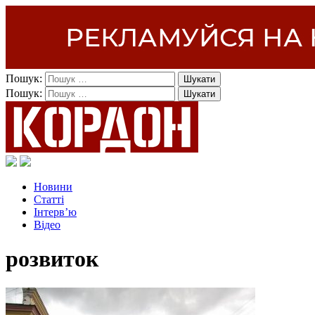
Пошук:
Пошук:
Новини
Статті
Інтерв’ю
Відео
розвиток