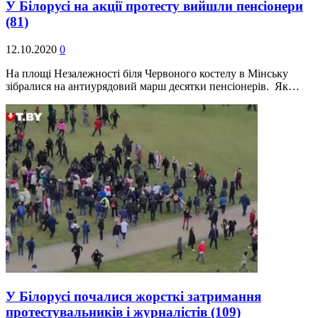
У Білорусі на акції протесту вийшли пенсіонери
(81)
12.10.2020
0
На площі Незалежності біля Червоного костелу в Мінську
зібралися на антиурядовий марш десятки пенсіонерів. Як…
У Білорусі почалися жорсткі затримання
протестувальників і журналістів
(109)