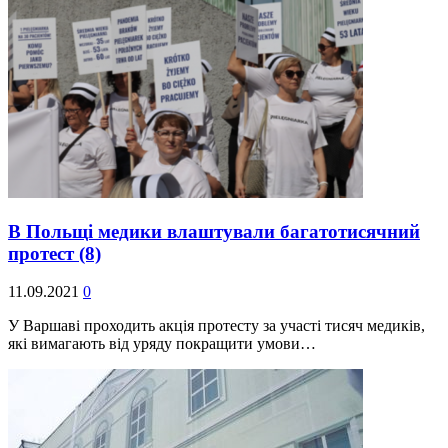
В Польщі медики влаштували багатотисячний
протест
(8)
11.09.2021
0
У Варшаві проходить акція протесту за участі тисяч медиків,
які вимагають від уряду покращити умови…