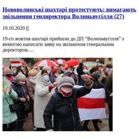
Нововолинські шахтарі протестують: вимагають
звільнення гендиректора Волиньвугілля
(27)
19.10.2020
0
19-го жовтня шахтарі прийшли до ДП “Волиньвугілля” з
вимогою написати заяву на звільнення генеральним
директором.…