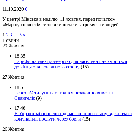
11.10.2020
0
У центрі Мінська в неділю, 11 жовтня, перед початком
«Маршу гордості» силовики почали затримувати людей.…
1
2
3
…
5
»
Новини
29 Жовтня
18:35
Тарифи на електроенергію для населення не зміняться
до кінця опалювального сезону
(15)
27 Жовтня
18:51
Через «Устилуг» намагалися незаконно вивезти
Євангеліє
(9)
17:48
В Україні заборонено під час воєнного стану відключати
комунальні послуги через борги
(15)
26 Жовтня