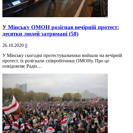
У Мінську ОМОН розігнав вечірній протест:
десятки людей затримані
(58)
26.10.2020
0
У Мінську сьогодні протестувальники вийшли на вечірній
протест, їх розігнали співробітники ОМОНу. Про це
повідомляє Радіо…