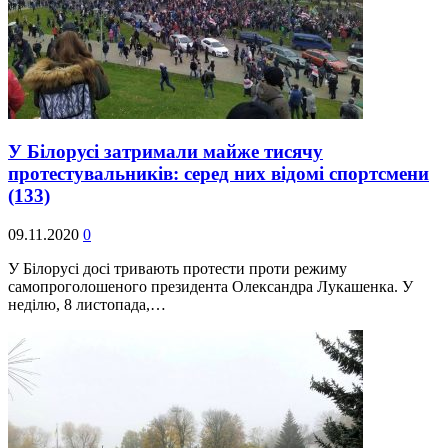
У Білорусі затримали майже тисячу
протестувальників: серед них відомі спортсмени
(133)
09.11.2020
0
У Білорусі досі тривають протести проти режиму
самопроголошеного президента Олександра Лукашенка. У
неділю, 8 листопада,…