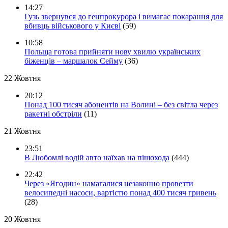
14:27
Гузь звернувся до генпрокурора і вимагає покарання для
вбивць військового у Києві
(59)
10:58
Польща готова прийняти нову хвилю українських
біженців – маршалок Сейму
(36)
22 Жовтня
20:12
Понад 100 тисяч абонентів на Волині – без світла через
ракетні обстріли
(11)
21 Жовтня
23:51
В Любомлі водій авто наїхав на пішохода
(444)
22:42
Через «Ягодин» намагалися незаконно провезти
велосипедні насоси, вартістю понад 400 тисяч гривень
(28)
20 Жовтня