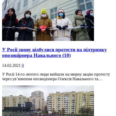
У Росії знову відбулися протести на підтримку
опозицірнера Навального
(10)
14.02.2021
0
У Росії 14-го лютого люди вийшли на мирну акцію протесту
через ув’язнення опозиціонера Олексія Навального та…