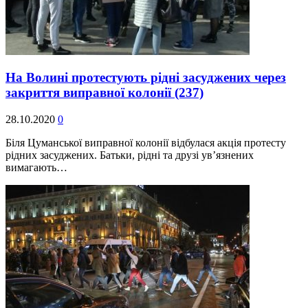
На Волині протестують рідні засуджених через
закриття виправної колонії
(237)
28.10.2020
0
Біля Цуманської виправної колонії відбулася акція протесту
рідних засуджених. Батьки, рідні та друзі ув’язнених
вимагають…