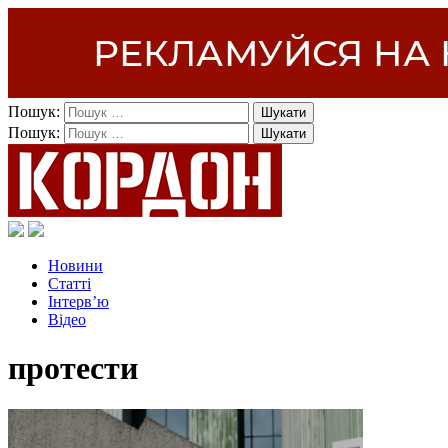
Пошук:
Пошук:
Новини
Статті
Інтерв’ю
Відео
протести