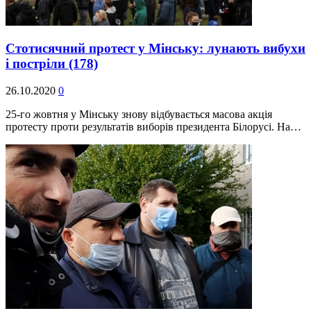
Стотисячний протест у Мінську: лунають вибухи
і постріли
(178)
26.10.2020
0
25-го жовтня у Мінську знову відбувається масова акція
протесту проти результатів виборів президента Білорусі. На…