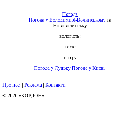
Погода
Погода у
Володимирі-Волинському
та
Нововолинську
вологість:
тиск:
вітер:
Погода у Луцьку
Погода у Києві
Про нас
|
Реклама
|
Контакти
© 2026 «КОРДОН»