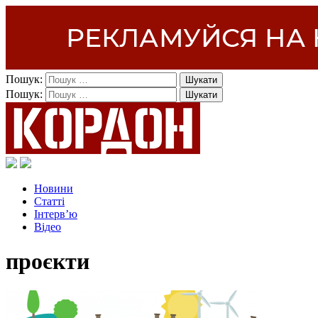
Пошук:
Пошук:
Новини
Статті
Інтерв’ю
Відео
проєкти