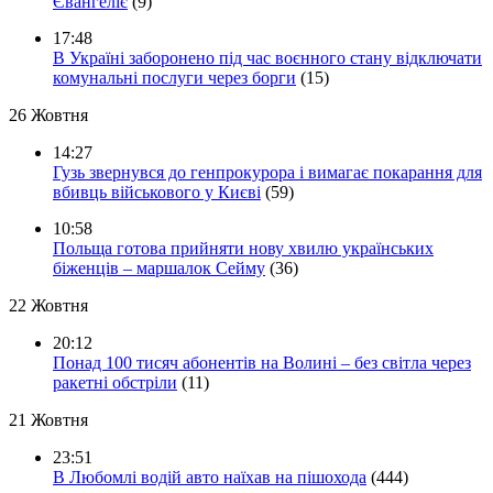
Євангеліє
(9)
17:48
В Україні заборонено під час воєнного стану відключати
комунальні послуги через борги
(15)
26 Жовтня
14:27
Гузь звернувся до генпрокурора і вимагає покарання для
вбивць військового у Києві
(59)
10:58
Польща готова прийняти нову хвилю українських
біженців – маршалок Сейму
(36)
22 Жовтня
20:12
Понад 100 тисяч абонентів на Волині – без світла через
ракетні обстріли
(11)
21 Жовтня
23:51
В Любомлі водій авто наїхав на пішохода
(444)