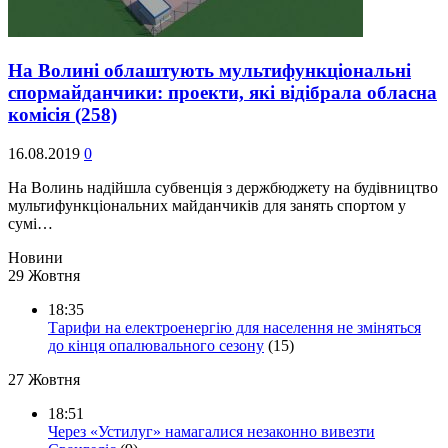
На Волині облаштують мультифункціональні
спормайданчики: проекти, які відібрала обласна
комісія
(258)
16.08.2019
0
На Волинь надійшла субвенція з держбюджету на будівництво
мультифункціональних майданчиків для занять спортом у
сумі…
Новини
29 Жовтня
18:35
Тарифи на електроенергію для населення не зміняться
до кінця опалювального сезону
(15)
27 Жовтня
18:51
Через «Устилуг» намагалися незаконно вивезти