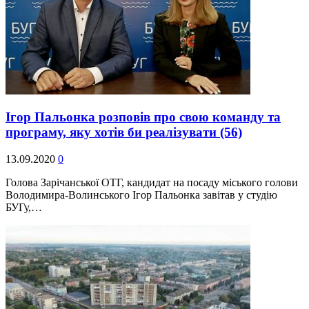
Ігор Пальонка розповів про свою команду та
програму, яку хотів би реалізувати
(56)
13.09.2020
0
Голова Зарічанської ОТГ, кандидат на посаду міського голови
Володимира-Волинського Ігор Пальонка завітав у студію
БУГу,…