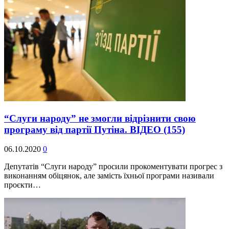
“Слуги народу” не змогли відрізнити свою
програму від партії Путіна. ВІДЕО
(155)
06.10.2020
0
Депутатів “Слуги народу” просили прокоментувати прогрес з
виконанням обіцянок, але замість їхньої програми називали
проєкти…