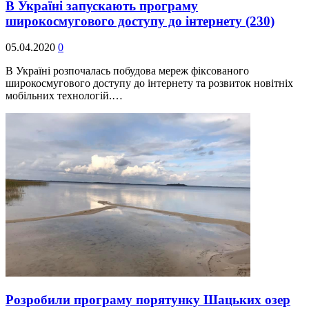
В Україні запускають програму
широкосмугового доступу до інтернету
(230)
05.04.2020
0
В Україні розпочалась побудова мереж фіксованого
широкосмугового доступу до інтернету та розвиток новітніх
мобільних технологій.…
Розробили програму порятунку Шацьких озер