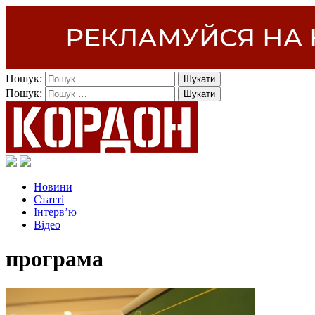
Пошук:
Пошук:
Новини
Статті
Інтерв’ю
Відео
програма