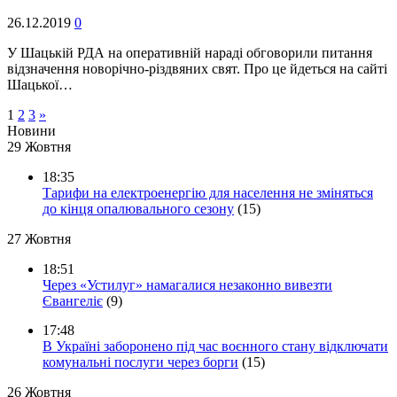
26.12.2019
0
У Шацькій РДА на оперативній нараді обговорили питання
відзначення новорічно-різдвяних свят. Про це йдеться на сайті
Шацької…
1
2
3
»
Новини
29 Жовтня
18:35
Тарифи на електроенергію для населення не зміняться
до кінця опалювального сезону
(15)
27 Жовтня
18:51
Через «Устилуг» намагалися незаконно вивезти
Євангеліє
(9)
17:48
В Україні заборонено під час воєнного стану відключати
комунальні послуги через борги
(15)
26 Жовтня