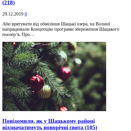
(218)
29.12.2019
0
Аби врятувати від обміління Шацькі озера, на Волині
напрацювали Концепцію програми збереження Шацького
поозер’я. Про…
Повідомили, як у Шацькому районі
відзначатимуть новорічні свята
(105)