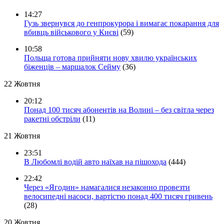
14:27
Гузь звернувся до генпрокурора і вимагає покарання для
вбивць військового у Києві
(59)
10:58
Польща готова прийняти нову хвилю українських
біженців – маршалок Сейму
(36)
22 Жовтня
20:12
Понад 100 тисяч абонентів на Волині – без світла через
ракетні обстріли
(11)
21 Жовтня
23:51
В Любомлі водій авто наїхав на пішохода
(444)
22:42
Через «Ягодин» намагалися незаконно провезти
велосипедні насоси, вартістю понад 400 тисяч гривень
(28)
20 Жовтня