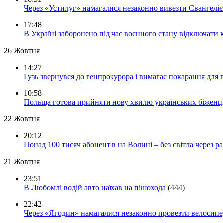
Через «Устилуг» намагалися незаконно вивезти Євангеліє
17:48
В Україні заборонено під час воєнного стану відключати 
26 Жовтня
14:27
Гузь звернувся до генпрокурора і вимагає покарання для 
10:58
Польща готова прийняти нову хвилю українських біженц
22 Жовтня
20:12
Понад 100 тисяч абонентів на Волині – без світла через ра
21 Жовтня
23:51
В Любомлі водій авто наїхав на пішохода
(444)
22:42
Через «Ягодин» намагалися незаконно провезти велосипед