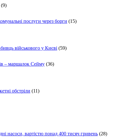
(9)
комунальні послуги через борги
(15)
вбивць військового у Києві
(59)
ів – маршалок Сейму
(36)
кетні обстріли
(11)
ні насоси, вартістю понад 400 тисяч гривень
(28)