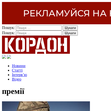
Пошук:
Пошук:
Новини
Статті
Інтерв’ю
Відео
премії