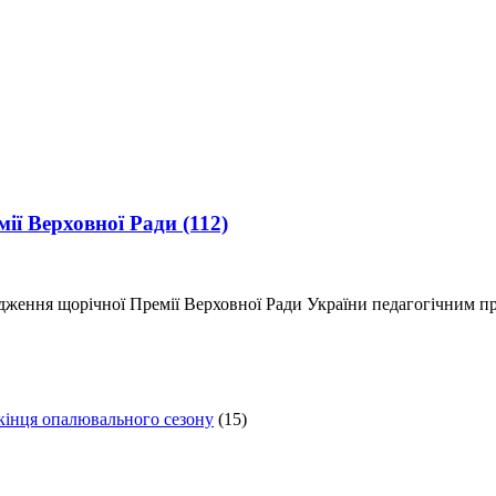
мії Верховної Ради
(112)
дження щорічної Премії Верховної Ради України педагогічним 
 кінця опалювального сезону
(15)