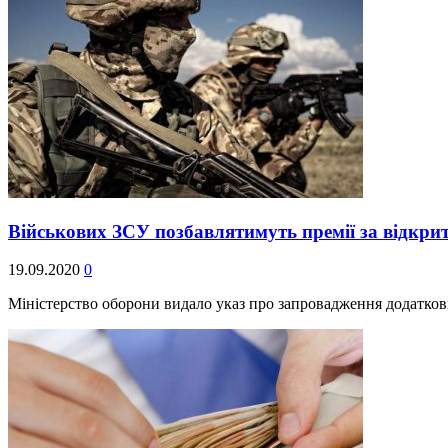
Військових ЗСУ позбавлятимуть премії за відкрит
19.09.2020
0
Міністерство оборони видало указ про запровадження додатков