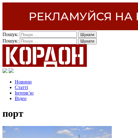
Пошук:
Пошук:
Новини
Статті
Інтерв’ю
Відео
порт