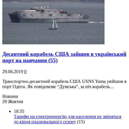
Десантний корабель США зайшов в український
порт на навчання
(55)
29.06.2019
0
Транспортно-десантний корабель США USNS Yuma увійшов в
порт Одеси. Як повідомляє “Думська“, за ніч корабель…
Новини
29 Жовтня
18:35
Тарифи на електроенергію для населення не зміняться
до кінця опалювального сезону
(15)