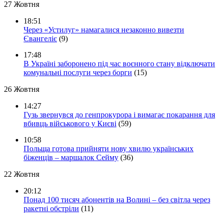
27 Жовтня
18:51
Через «Устилуг» намагалися незаконно вивезти
Євангеліє
(9)
17:48
В Україні заборонено під час воєнного стану відключати
комунальні послуги через борги
(15)
26 Жовтня
14:27
Гузь звернувся до генпрокурора і вимагає покарання для
вбивць військового у Києві
(59)
10:58
Польща готова прийняти нову хвилю українських
біженців – маршалок Сейму
(36)
22 Жовтня
20:12
Понад 100 тисяч абонентів на Волині – без світла через
ракетні обстріли
(11)