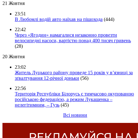
21 Жовтня
23:51
В Любомлі водій авто наїхав на пішохода
(444)
22:42
Через «Ягодин» намагалися незаконно провезти
велосипедні насоси, вартістю понад 400 тисяч гривень
(28)
20 Жовтня
23:02
Житель Луцького району проведе 15 років у в’язниці за
зґвалтування 12-річної доньки
(56)
22:56
Територія Республіки Білорусь є тимчасово окупованою
російською федерацією, а режим Лукашенка –
нелегітимним, – Гузь
(45)
Всі новини