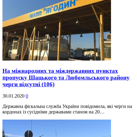
На міжнародних та міждержавних пунктах
пропуску Шацького та Любомльського району
черги відсутні
(106)
30.01.2020
0
Державна фіскальна служба України повідомила, які черги на
кордонах із сусідніми державами станом на 20…