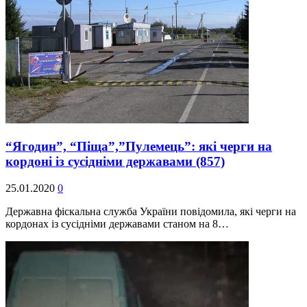
“Ягодин”, “Піща”,”Пулемець”: які черги на
кордоні із сусідніми державами
(857)
25.01.2020
0
Державна фіскальна служба України повідомила, які черги на
кордонах із сусідніми державами станом на 8…