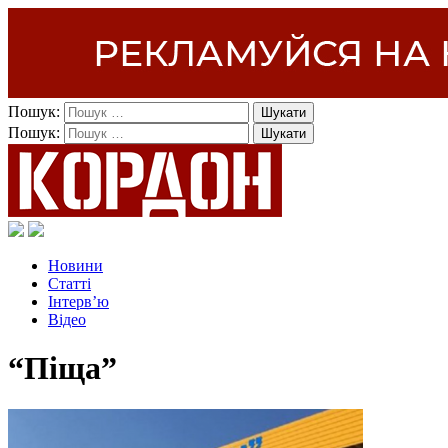
Пошук:
Пошук:
Новини
Статті
Інтерв’ю
Відео
“Піща”