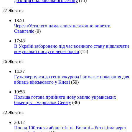
до кінця опалювального сезону
(15)
27 Жовтня
18:51
Через «Устилуг» намагалися незаконно вивезти
Євангеліє
(9)
17:48
В Україні заборонено під час воєнного стану відключати
комунальні послуги через борги
(15)
26 Жовтня
14:27
Гузь звернувся до генпрокурора і вимагає покарання для
вбивць військового у Києві
(59)
10:58
Польща готова прийняти нову хвилю українських
біженців – маршалок Сейму
(36)
22 Жовтня
20:12
Понад 100 тисяч абонентів на Волині – без світла через