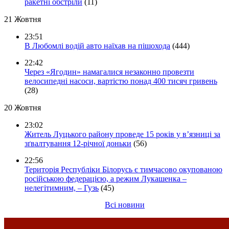
ракетні обстріли
(11)
21 Жовтня
23:51
В Любомлі водій авто наїхав на пішохода
(444)
22:42
Через «Ягодин» намагалися незаконно провезти
велосипедні насоси, вартістю понад 400 тисяч гривень
(28)
20 Жовтня
23:02
Житель Луцького району проведе 15 років у в’язниці за
зґвалтування 12-річної доньки
(56)
22:56
Територія Республіки Білорусь є тимчасово окупованою
російською федерацією, а режим Лукашенка –
нелегітимним, – Гузь
(45)
Всі новини