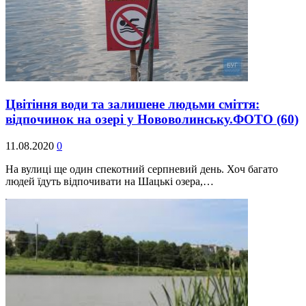
Цвітіння води та залишене людьми сміття:
відпочинок на озері у Нововолинську.ФОТО
(60)
11.08.2020
0
На вулиці ще один спекотний серпневий день. Хоч багато
людей їдуть відпочивати на Шацькі озера,…