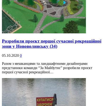
Розробили проєкт першої сучасної рекреаційної
зони у Нововолинську
(34)
05.10.2020
0
Разом з мешканцями та ландшафтними дизайнерами
предстаники команди “За Майбутнє” розробили проєкт
першої сучасної рекреаційної…