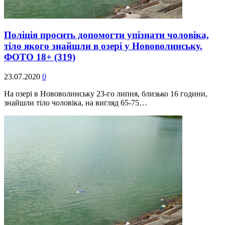
Поліція просить допомогти упізнати чоловіка,
тіло якого знайшли в озері у Нововолинську.
ФОТО 18+
(319)
23.07.2020
0
На озері в Нововолинську 23-го липня, близько 16 години,
знайшли тіло чоловіка, на вигляд 65-75…