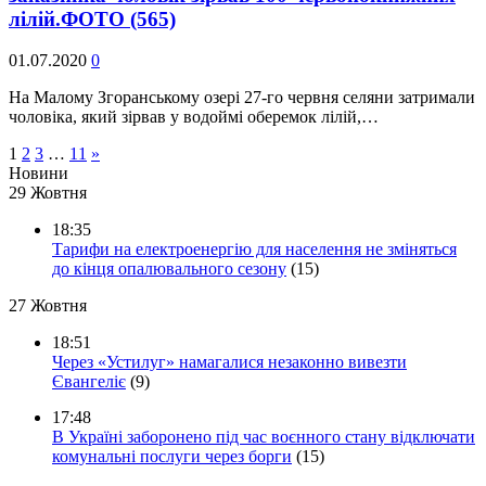
лілій.ФОТО
(565)
01.07.2020
0
На Малому Згоранському озері 27-го червня селяни затримали
чоловіка, який зірвав у водоймі оберемок лілій,…
1
2
3
…
11
»
Новини
29 Жовтня
18:35
Тарифи на електроенергію для населення не зміняться
до кінця опалювального сезону
(15)
27 Жовтня
18:51
Через «Устилуг» намагалися незаконно вивезти
Євангеліє
(9)
17:48
В Україні заборонено під час воєнного стану відключати
комунальні послуги через борги
(15)