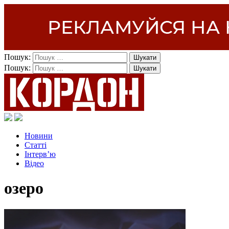
Пошук:
Пошук:
Новини
Статті
Інтерв’ю
Відео
озеро