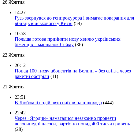
26 Жовтня
14:27
Гузь звернувся до генпрокурора і вимагає покарання для
вбивць військового у Києві
(59)
10:58
Польща готова прийняти нову хвилю українських
біженців – маршалок Сейму
(36)
22 Жовтня
20:12
Понад 100 тисяч абонентів на Волині – без світла через
ракетні обстріли
(11)
21 Жовтня
23:51
В Любомлі водій авто наїхав на пішохода
(444)
22:42
Через «Ягодин» намагалися незаконно провезти
велосипедні насоси, вартістю понад 400 тисяч гривень
(28)