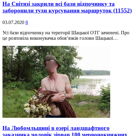
На Світязі закрили всі бази відпочинку та
заборонили туди курсування маршруток
(11552)
03.07.2020
8
Усі бази відпочинку на території Шацької ОТГ зачинені. Про
це розповіла виконувачка обов’язків голови Шацької…
На Любомльщині в озері ландшафтного
заказника чоловік зірвав 100 червонокнижних