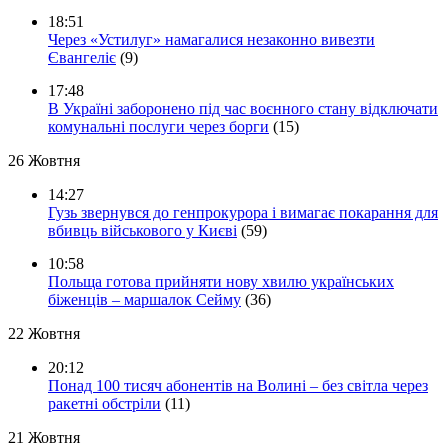
18:51
Через «Устилуг» намагалися незаконно вивезти
Євангеліє
(9)
17:48
В Україні заборонено під час воєнного стану відключати
комунальні послуги через борги
(15)
26 Жовтня
14:27
Гузь звернувся до генпрокурора і вимагає покарання для
вбивць військового у Києві
(59)
10:58
Польща готова прийняти нову хвилю українських
біженців – маршалок Сейму
(36)
22 Жовтня
20:12
Понад 100 тисяч абонентів на Волині – без світла через
ракетні обстріли
(11)
21 Жовтня