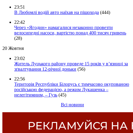
23:51
В Любомлі водій авто наїхав на пішохода
(444)
22:42
Через «Ягодин» намагалися незаконно провезти
велосипедні насоси, вартістю понад 400 тисяч гривень
(28)
20 Жовтня
23:02
Житель Луцького району проведе 15 років у в’язниці за
зґвалтування 12-річної доньки
(56)
22:56
Територія Республіки Білорусь є тимчасово окупованою
російською федерацією, а режим Лукашенка –
нелегітимним, – Гузь
(45)
Всі новини