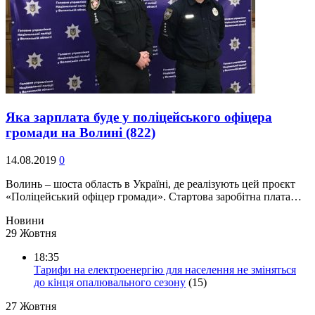
Яка зарплата буде у поліцейського офіцера
громади на Волині
(822)
14.08.2019
0
Волинь – шоста область в Україні, де реалізують цей проєкт
«Поліцейський офіцер громади». Стартова заробітна плата…
Новини
29 Жовтня
18:35
Тарифи на електроенергію для населення не зміняться
до кінця опалювального сезону
(15)
27 Жовтня