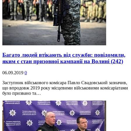
Багато людей втікають від служби: повідомили,
яким є стан призовної кампанії на Волині
(242)
06.09.2019
0
Заступник військового комісара Павло Свадовський зазначив,
що впродовж 2019 року місцевими військовими комісаріатами
було призвано та…