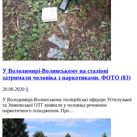
У Володимирі-Волинському на стадіоні
затримали чоловіка з наркотиками. ФОТО
(83)
20.08.2020
0
У Володимирі-Волинському поліцейські офіцери Устилузької
та Зимнівської ОТГ виявили у чоловіка речовини
наркотичного походження. Про…