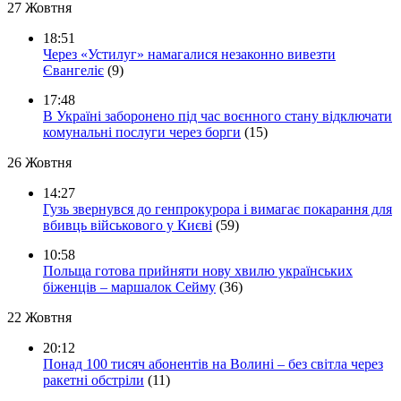
27 Жовтня
18:51
Через «Устилуг» намагалися незаконно вивезти
Євангеліє
(9)
17:48
В Україні заборонено під час воєнного стану відключати
комунальні послуги через борги
(15)
26 Жовтня
14:27
Гузь звернувся до генпрокурора і вимагає покарання для
вбивць військового у Києві
(59)
10:58
Польща готова прийняти нову хвилю українських
біженців – маршалок Сейму
(36)
22 Жовтня
20:12
Понад 100 тисяч абонентів на Волині – без світла через
ракетні обстріли
(11)