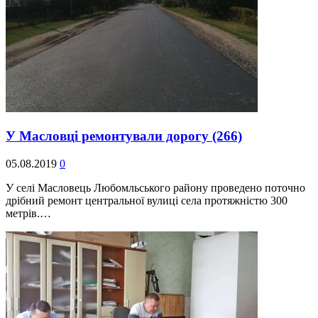
У Масловці ремонтували дорогу
(266)
05.08.2019
0
У селі Масловець Любомльського району проведено поточно
дрібний ремонт центральної вулиці села протяжністю 300
метрів.…