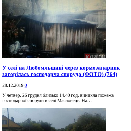
У селі на Любомльщині через кормозапарник
загорілась господарча споруда (ФОТО)
(764)
28.12.2019
0
У четвер, 26 грудня близько 14.40 год. виникла пожежа
господарчої споруди в селі Масловець. На…