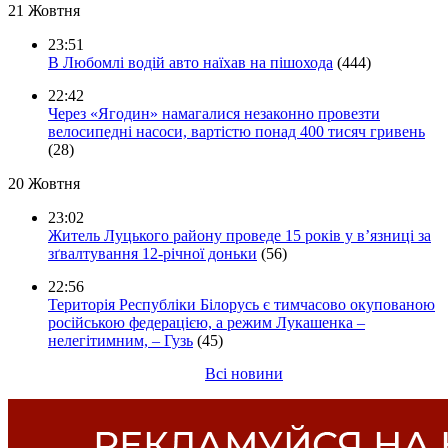
21 Жовтня
23:51
В Любомлі водій авто наїхав на пішохода
(444)
22:42
Через «Ягодин» намагалися незаконно провезти
велосипедні насоси, вартістю понад 400 тисяч гривень
(28)
20 Жовтня
23:02
Житель Луцького району проведе 15 років у в’язниці за
зґвалтування 12-річної доньки
(56)
22:56
Територія Республіки Білорусь є тимчасово окупованою
російською федерацією, а режим Лукашенка –
нелегітимним, – Гузь
(45)
Всі новини