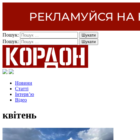
Пошук:
Пошук:
Новини
Статті
Інтерв’ю
Відео
квітень