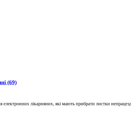
яні
(69)
ня електронних лікарняних, які мають прибрати листки непрацез