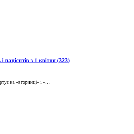
 пацієнтів з 1 квітня
(323)
артує на «вторинці» і «…