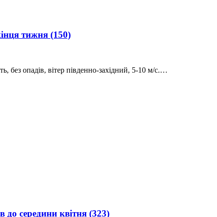
 кінця тижня
(150)
ть, без опадів, вітер південно-західний, 5-10 м/с.…
в до середини квітня
(323)