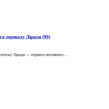
ого зорепаду Ліриди
(99)
ого потоку Ліриди — першого весняного…