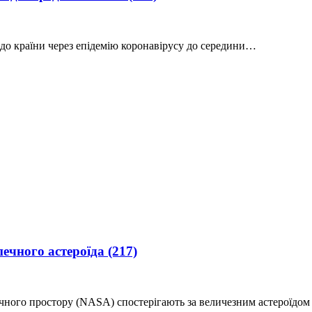
 до країни через епідемію коронавірусу до середини…
печного астероїда
(217)
ічного простору (NASA) спостерігають за величезним астероїдо