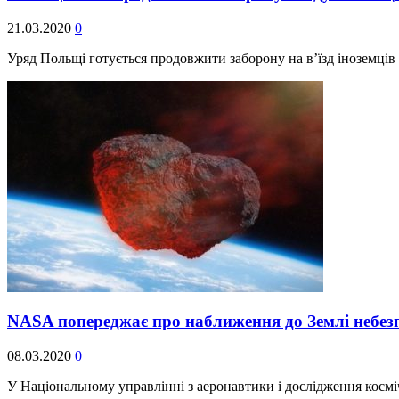
21.03.2020
0
Уряд Польщі готується продовжити заборону на в’їзд іноземців
NASA попереджає про наближення до Землі небез
08.03.2020
0
У Національному управлінні з аеронавтики і дослідження косм