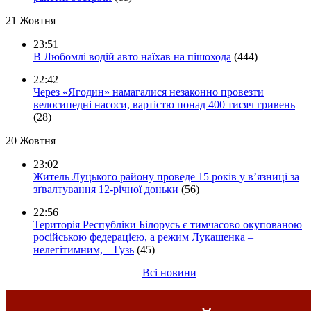
21 Жовтня
23:51
В Любомлі водій авто наїхав на пішохода
(444)
22:42
Через «Ягодин» намагалися незаконно провезти
велосипедні насоси, вартістю понад 400 тисяч гривень
(28)
20 Жовтня
23:02
Житель Луцького району проведе 15 років у в’язниці за
зґвалтування 12-річної доньки
(56)
22:56
Територія Республіки Білорусь є тимчасово окупованою
російською федерацією, а режим Лукашенка –
нелегітимним, – Гузь
(45)
Всі новини