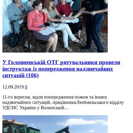
У Головненській ОТГ рятувальники провели
інструктаж із попередження надзвичайних
ситуацій
(106)
12.09.2019
0
11-го вересня, задля попередження пожеж та інших
надзвичайних ситуацій, працівникиЛюбомльського відділу
УДСНС України у Волинській…