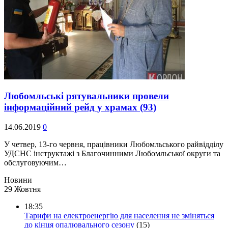
Любомльські рятувальники провели
інформаційний рейд у храмах
(93)
14.06.2019
0
У четвер, 13-го червня, працівники Любомльського райвідділу
УДСНС інструктажі з Благочинними Любомльської округи та
обслуговуючим…
Новини
29 Жовтня
18:35
Тарифи на електроенергію для населення не зміняться
до кінця опалювального сезону
(15)