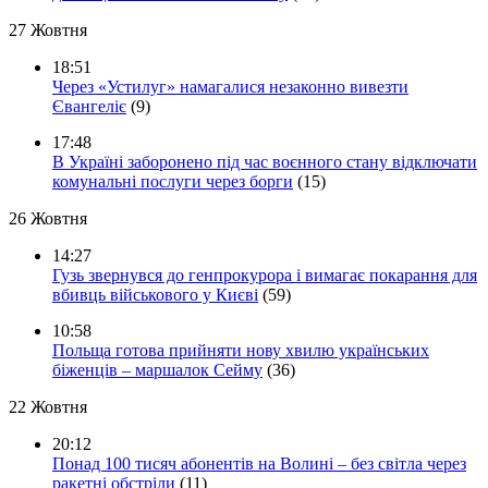
27 Жовтня
18:51
Через «Устилуг» намагалися незаконно вивезти
Євангеліє
(9)
17:48
В Україні заборонено під час воєнного стану відключати
комунальні послуги через борги
(15)
26 Жовтня
14:27
Гузь звернувся до генпрокурора і вимагає покарання для
вбивць військового у Києві
(59)
10:58
Польща готова прийняти нову хвилю українських
біженців – маршалок Сейму
(36)
22 Жовтня
20:12
Понад 100 тисяч абонентів на Волині – без світла через
ракетні обстріли
(11)