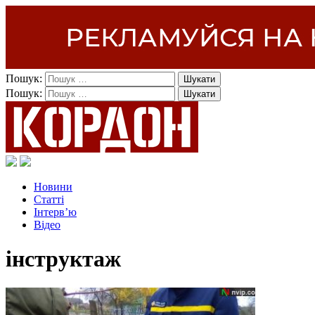
Пошук:
Пошук:
Новини
Статті
Інтерв’ю
Відео
інструктаж