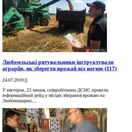
Любомльські рятувальники інструктували
аграріїв, як зберегти врожай від вогню
(117)
24.07.2019
0
У вівторок, 23 липня, співробітники ДСНС провели
інформаційний рейд у місцях збирання врожаю на
Любомльщині.…