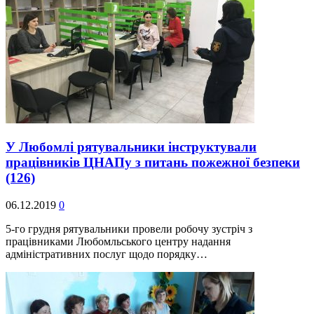
У Любомлі рятувальники інструктували
працівників ЦНАПу з питань пожежної безпеки
(126)
06.12.2019
0
5-го грудня рятувальники провели робочу зустріч з
працівниками Любомльського центру надання
адміністративних послуг щодо порядку…