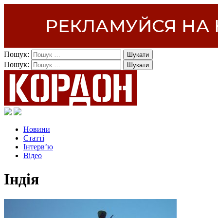
Пошук:
Пошук:
Новини
Статті
Інтерв’ю
Відео
Індія