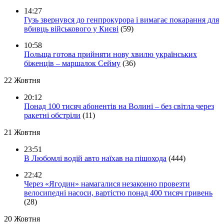
14:27
Гузь звернувся до генпрокурора і вимагає покарання для
вбивць військового у Києві
(59)
10:58
Польща готова прийняти нову хвилю українських
біженців – маршалок Сейму
(36)
22 Жовтня
20:12
Понад 100 тисяч абонентів на Волині – без світла через
ракетні обстріли
(11)
21 Жовтня
23:51
В Любомлі водій авто наїхав на пішохода
(444)
22:42
Через «Ягодин» намагалися незаконно провезти
велосипедні насоси, вартістю понад 400 тисяч гривень
(28)
20 Жовтня