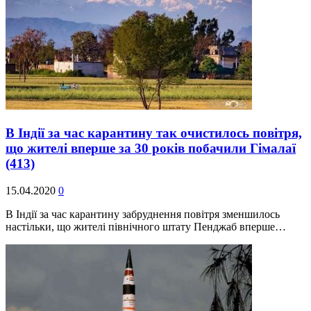
В Індії за час карантину так очистилось повітря,
що жителі вперше за 30 років побачили Гімалаї
(413)
15.04.2020
0
В Індії за час карантину забруднення повітря зменшилось
настільки, що жителі північного штату Пенджаб вперше…