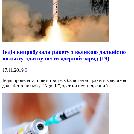
Індія випробувала ракету з великою дальністю
польоту, здатну нести ядерний заряд
(19)
17.11.2019
0
Індія провела успішний запуск балістичної ракети з великою
дальністю польоту “Agni II”, здатної нести ядерний…