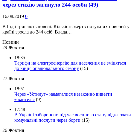
через стихію загинуло 244 особи
(49)
16.08.2019
0
В Індії тривають повені. Кількість жертв потужних повеней у
країні зросла до 244 осіб. Влада…
Новини
29 Жовтня
18:35
Тарифи на електроенергію для населення не зміняться
до кінця опалювального сезону
(15)
27 Жовтня
18:51
Через «Устилуг» намагалися незаконно вивезти
Євангеліє
(9)
17:48
В Україні заборонено під час воєнного стану відключати
комунальні послуги через борги
(15)
26 Жовтня