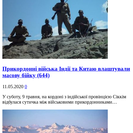
Прикордонні війська Індії та Китаю влаштували
масову бійку
(644)
11.05.2020
0
У суботу, 9 травня, на кордоні з індійської провінцією Сіккім
відбулася сутичка між військовими прикордонниками…