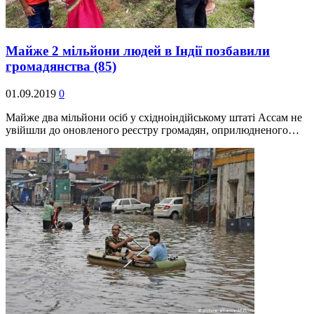
Майже 2 мільйони людей в Індії позбавили
громадянства
(85)
01.09.2019
0
Майже два мільйони осіб у східноіндійському штаті Ассам не
увійшли до оновленого реєстру громадян, оприлюдненого…