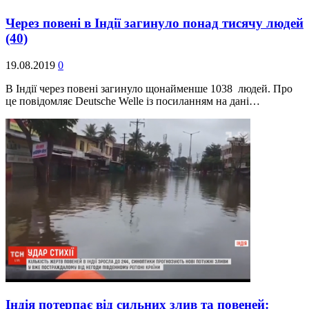
Через повені в Індії загинуло понад тисячу людей
(40)
19.08.2019
0
В Індії через повені загинуло щонайменше 1038 людей. Про
це повідомляє Deutsche Welle із посиланням на дані…
Індія потерпає від сильних злив та повеней: