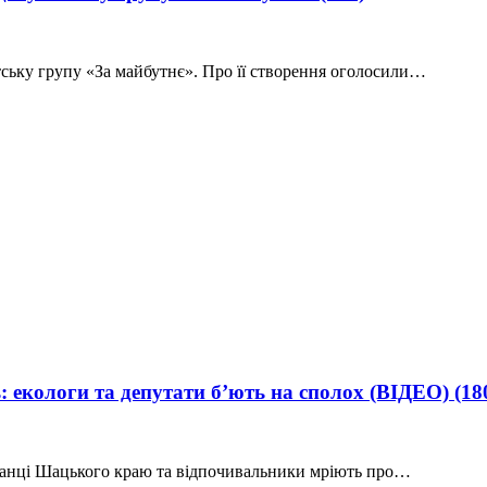
тську групу «За майбутнє». Про її створення оголосили…
: екологи та депутати б’ють на сполох (ВІДЕО)
(18
ешканці Шацького краю та відпочивальники мріють про…