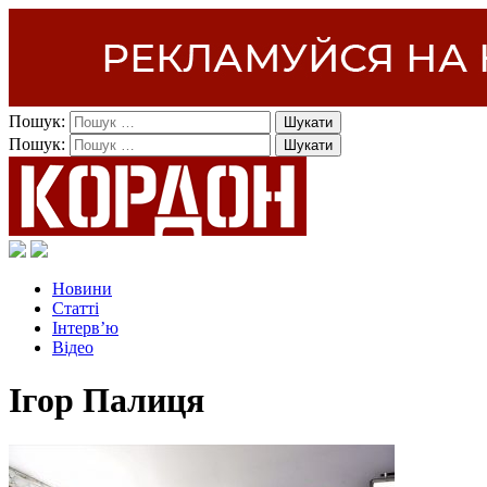
Пошук:
Пошук:
Новини
Статті
Інтерв’ю
Відео
Ігор Палиця