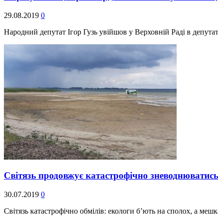
29.08.2019
0
Народний депутат Ігор Гузь увійшов у Верховній Раді в депута
Світязь продовжує катастрофічно зневоднюватись
30.07.2019
0
Світязь катастрофічно обмілів: екологи б’ють на сполох, а м