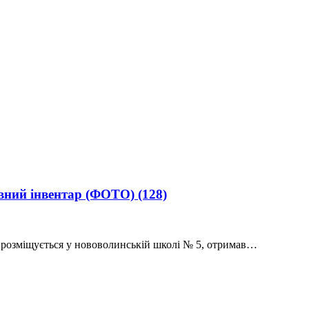
вний інвентар (ФОТО)
(128)
і розміщується у нововолинській школі № 5, отримав…