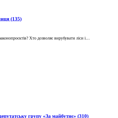
алиця
(135)
законопроєктів? Хто дозволяє вирубувати ліси і…
в депутатську групу «За майбутнє»
(310)