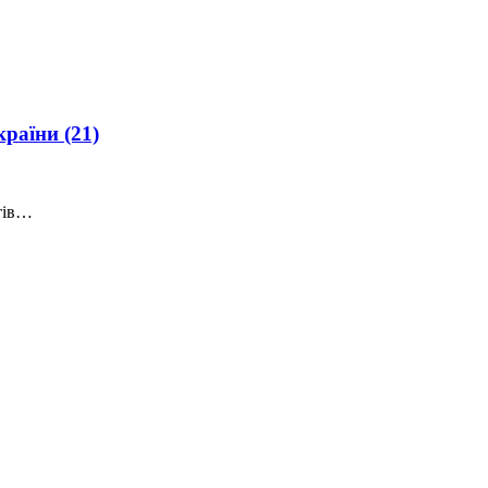
України
(21)
стів…