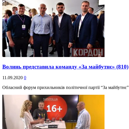
Волинь представила команду «За майбутнє»
(810)
11.09.2020
0
Обласний форум прихильників політичної партії “За майбутнє”