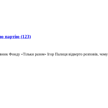
ою партію
(123)
новник Фонду «Тільки разом» Ігор Палиця відверто розповів, чо