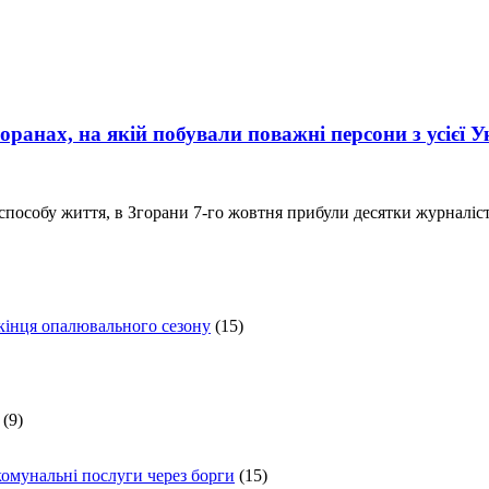
ранах, на якій побували поважні персони з усієї 
 способу життя, в Згорани 7-го жовтня прибули десятки журналі
 кінця опалювального сезону
(15)
(9)
комунальні послуги через борги
(15)