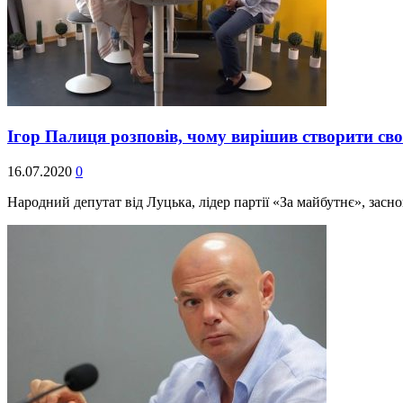
Ігор Палиця розповів, чому вирішив створити св
16.07.2020
0
Народний депутат від Луцька, лідер партії «За майбутнє», зас