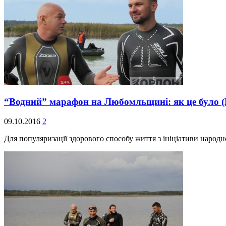
“Водний” марафон на Любомльщині: як це було
09.10.2016
2
Для популяризації здорового способу життя з ініціативи народ