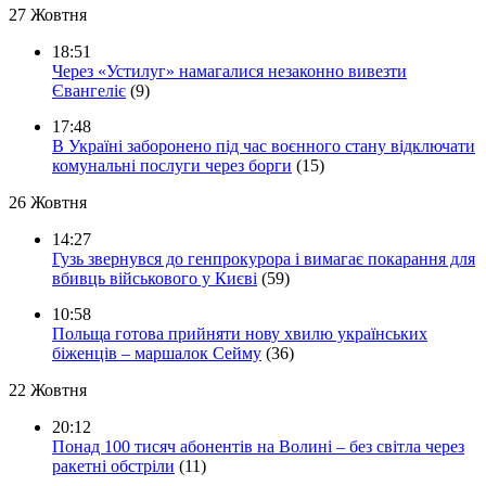
27 Жовтня
18:51
Через «Устилуг» намагалися незаконно вивезти
Євангеліє
(9)
17:48
В Україні заборонено під час воєнного стану відключати
комунальні послуги через борги
(15)
26 Жовтня
14:27
Гузь звернувся до генпрокурора і вимагає покарання для
вбивць військового у Києві
(59)
10:58
Польща готова прийняти нову хвилю українських
біженців – маршалок Сейму
(36)
22 Жовтня
20:12
Понад 100 тисяч абонентів на Волині – без світла через
ракетні обстріли
(11)