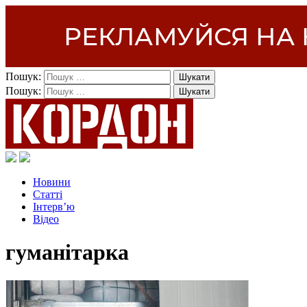
Пошук:
Пошук:
Новини
Статті
Інтерв’ю
Відео
гуманітарка