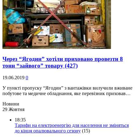
Через “Ягодин” хотіли приховано провезти 8
тонн “зайвого” товару
(427)
19.06.2019
0
У пункті пропуску “Ягодин” з вантажівки вилучили вживане
побутове та медичне обладнання, яке перевізник приховав…
Новини
29 Жовтня
18:35
Тарифи на електроенергію для населення не зміняться
до кінця опалювального сезону
(15)