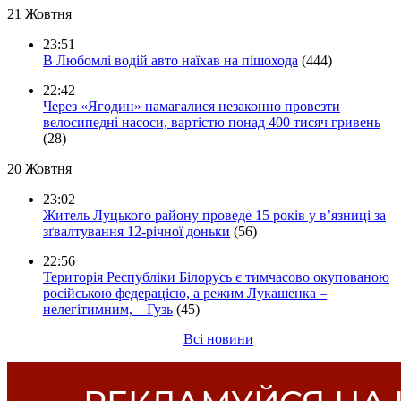
21 Жовтня
23:51
В Любомлі водій авто наїхав на пішохода
(444)
22:42
Через «Ягодин» намагалися незаконно провезти
велосипедні насоси, вартістю понад 400 тисяч гривень
(28)
20 Жовтня
23:02
Житель Луцького району проведе 15 років у в’язниці за
зґвалтування 12-річної доньки
(56)
22:56
Територія Республіки Білорусь є тимчасово окупованою
російською федерацією, а режим Лукашенка –
нелегітимним, – Гузь
(45)
Всі новини