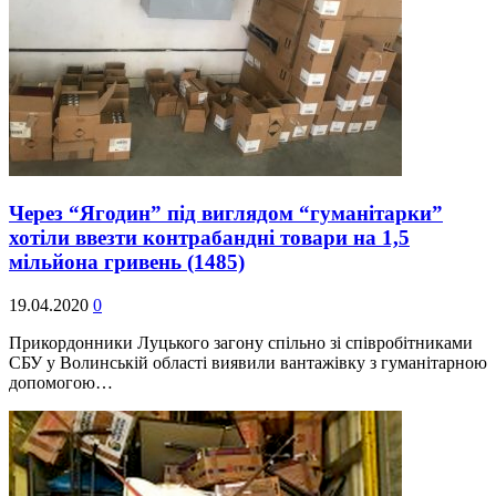
Через “Ягодин” під виглядом “гуманітарки”
хотіли ввезти контрабандні товари на 1,5
мільйона гривень
(1485)
19.04.2020
0
Прикордонники Луцького загону спільно зі співробітниками
СБУ у Волинській області виявили вантажівку з гуманітарною
допомогою…