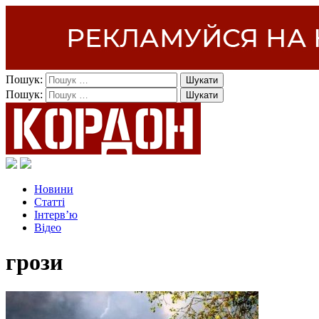
Пошук:
Пошук:
Новини
Статті
Інтерв’ю
Відео
грози