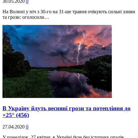
30.05.2020
0
На Волині у ніч з 30-го на 31-ше травня очікують сильні зливи
та грози: оголосили…
В Україну йдуть весняні грози та потепління до
+25°
(456)
27.04.2020
0
У понеділок, 27 квітня, в Україні буде без істотних опадів,