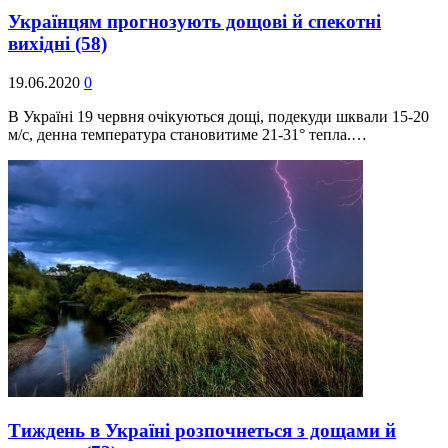
Українцям прогнозують дощові й спекотні
вихідні
(58)
19.06.2020
0
В Україні 19 червня очікуються дощі, подекуди шквали 15-20
м/с, денна температура становитиме 21-31° тепла.…
Тиждень в Україні розпочнеться з дощами й