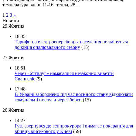
температура вдень 11-16° тепла, 28…
1
2
3
»
Новини
29 Жовтня
18:35
Тарифи на електроенергію для населення не зміняться
до кінця опалювального сезону
(15)
27 Жовтня
18:51
Через «Устилуг» намагалися незаконно вивезти
Євангеліє
(9)
17:48
В Україні заборонено під час воєнного стану відключати
комунальні послуги через борги
(15)
26 Жовтня
14:27
Гузь звернувся до генпрокурора і вимагає покарання для
вбивць військового у Києві
(59)