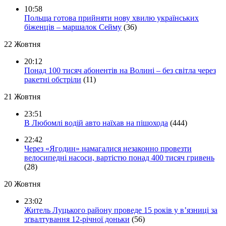
10:58
Польща готова прийняти нову хвилю українських
біженців – маршалок Сейму
(36)
22 Жовтня
20:12
Понад 100 тисяч абонентів на Волині – без світла через
ракетні обстріли
(11)
21 Жовтня
23:51
В Любомлі водій авто наїхав на пішохода
(444)
22:42
Через «Ягодин» намагалися незаконно провезти
велосипедні насоси, вартістю понад 400 тисяч гривень
(28)
20 Жовтня
23:02
Житель Луцького району проведе 15 років у в’язниці за
зґвалтування 12-річної доньки
(56)