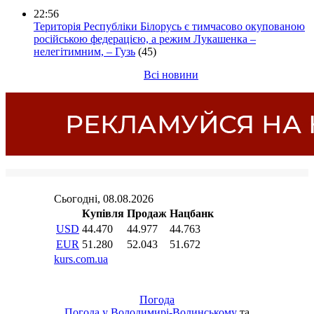
22:56
Територія Республіки Білорусь є тимчасово окупованою
російською федерацією, а режим Лукашенка –
нелегітимним, – Гузь
(45)
Всі новини
Погода
Погода у
Володимирі-Волинському
та