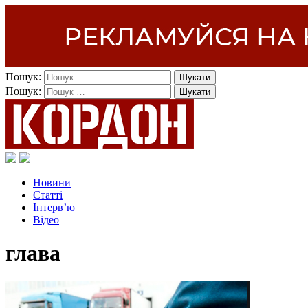
Пошук:
Пошук:
Новини
Статті
Інтерв’ю
Відео
глава