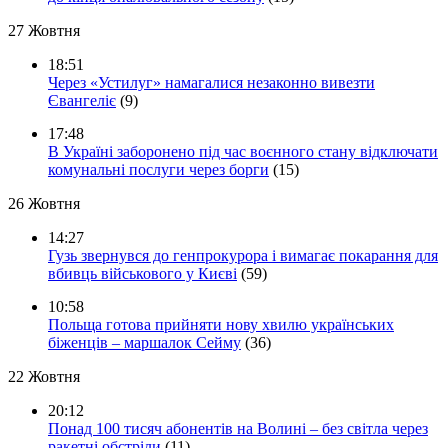
27 Жовтня
18:51
Через «Устилуг» намагалися незаконно вивезти
Євангеліє
(9)
17:48
В Україні заборонено під час воєнного стану відключати
комунальні послуги через борги
(15)
26 Жовтня
14:27
Гузь звернувся до генпрокурора і вимагає покарання для
вбивць військового у Києві
(59)
10:58
Польща готова прийняти нову хвилю українських
біженців – маршалок Сейму
(36)
22 Жовтня
20:12
Понад 100 тисяч абонентів на Волині – без світла через
ракетні обстріли
(11)