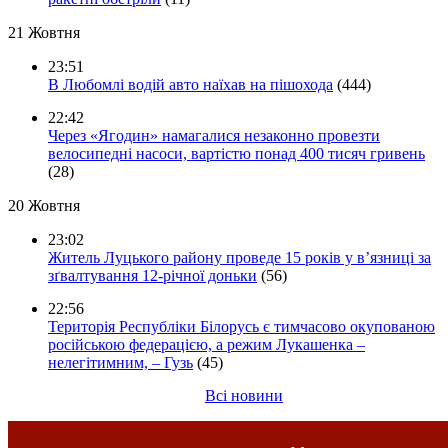
21 Жовтня
23:51
В Любомлі водій авто наїхав на пішохода
(444)
22:42
Через «Ягодин» намагалися незаконно провезти
велосипедні насоси, вартістю понад 400 тисяч гривень
(28)
20 Жовтня
23:02
Житель Луцького району проведе 15 років у в’язниці за
зґвалтування 12-річної доньки
(56)
22:56
Територія Республіки Білорусь є тимчасово окупованою
російською федерацією, а режим Лукашенка –
нелегітимним, – Гузь
(45)
Всі новини