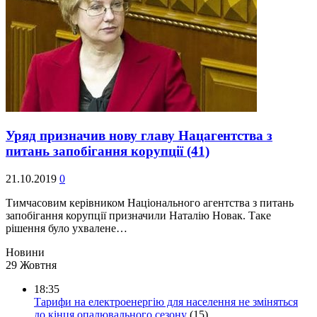
Уряд призначив нову главу Нацагентства з
питань запобігання корупції
(41)
21.10.2019
0
Тимчасовим керівником Національного агентства з питань
запобігання корупції призначили Наталію Новак. Таке
рішення було ухвалене…
Новини
29 Жовтня
18:35
Тарифи на електроенергію для населення не зміняться
до кінця опалювального сезону
(15)