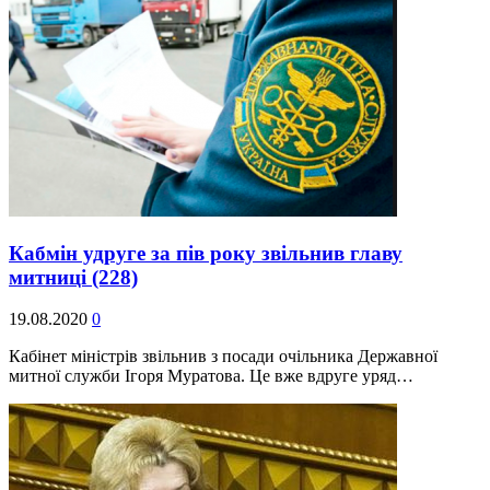
Кабмін удруге за пів року звільнив главу
митниці
(228)
19.08.2020
0
Кабінет міністрів звільнив з посади очільника Державної
митної служби Ігоря Муратова. Це вже вдруге уряд…