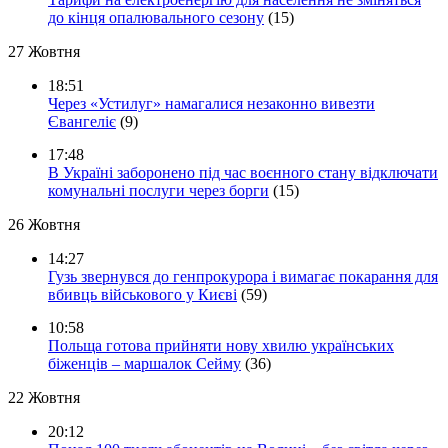
до кінця опалювального сезону
(15)
27 Жовтня
18:51
Через «Устилуг» намагалися незаконно вивезти
Євангеліє
(9)
17:48
В Україні заборонено під час воєнного стану відключати
комунальні послуги через борги
(15)
26 Жовтня
14:27
Гузь звернувся до генпрокурора і вимагає покарання для
вбивць військового у Києві
(59)
10:58
Польща готова прийняти нову хвилю українських
біженців – маршалок Сейму
(36)
22 Жовтня
20:12