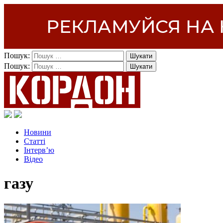
Пошук:
Пошук:
Новини
Статті
Інтерв’ю
Відео
газу