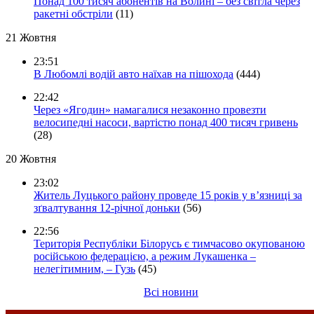
Понад 100 тисяч абонентів на Волині – без світла через
ракетні обстріли
(11)
21 Жовтня
23:51
В Любомлі водій авто наїхав на пішохода
(444)
22:42
Через «Ягодин» намагалися незаконно провезти
велосипедні насоси, вартістю понад 400 тисяч гривень
(28)
20 Жовтня
23:02
Житель Луцького району проведе 15 років у в’язниці за
зґвалтування 12-річної доньки
(56)
22:56
Територія Республіки Білорусь є тимчасово окупованою
російською федерацією, а режим Лукашенка –
нелегітимним, – Гузь
(45)
Всі новини