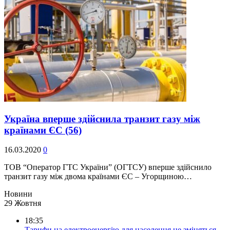
Україна вперше здійснила транзит газу між
країнами ЄС
(56)
16.03.2020
0
ТОВ “Оператор ГТС України” (ОГТСУ) вперше здійснило
транзит газу між двома країнами ЄС – Угорщиною…
Новини
29 Жовтня
18:35
Тарифи на електроенергію для населення не зміняться