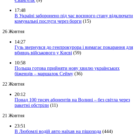
Євангеліє
(9)
17:48
В Україні заборонено під час воєнного стану відключати
комунальні послуги через борги
(15)
26 Жовтня
14:27
Гузь звернувся до генпрокурора і вимагає покарання для
вбивць військового у Києві
(59)
10:58
Польща готова прийняти нову хвилю українських
біженців – маршалок Сейму
(36)
22 Жовтня
20:12
Понад 100 тисяч абонентів на Волині – без світла через
ракетні обстріли
(11)
21 Жовтня
23:51
В Любомлі водій авто наїхав на пішохода
(444)