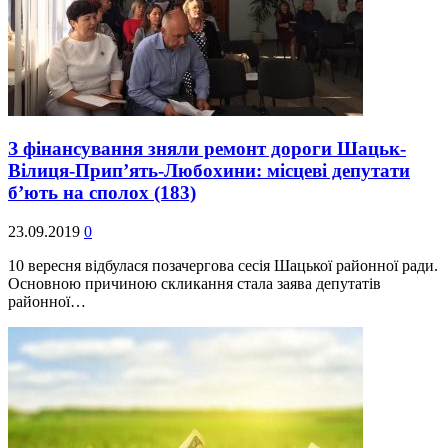
З фінансування зняли ремонт дороги Шацьк-
Вілиця-Прип’ять-Любохини: місцеві депутати
б’ють на сполох
(183)
23.09.2019
0
10 вересня відбулася позачергова сесія Шацької районної ради.
Основною причиною скликання стала заява депутатів
районної…