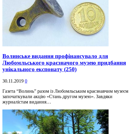
Волинське видання профінансувало для
Любомльського краєзначого музею придбання
унікального експонату
(250)
30.11.2019
0
Газета “Волинь” разом із Любомльським краєзнавчим музеєм
започаткували акцію «Стань другом музею». Завдяки
журналістам видання…