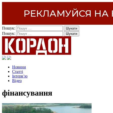
Пошук:
Пошук:
Новини
Статті
Інтерв’ю
Відео
фінансування