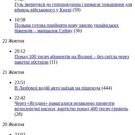
Гузь звернувся до генпрокурора і вимагає покарання для
вбивць військового у Києві
(59)
10:58
Польща готова прийняти нову хвилю українських
біженців – маршалок Сейму
(36)
22 Жовтня
20:12
Понад 100 тисяч абонентів на Волині – без світла через
ракетні обстріли
(11)
21 Жовтня
23:51
В Любомлі водій авто наїхав на пішохода
(444)
22:42
Через «Ягодин» намагалися незаконно провезти
велосипедні насоси, вартістю понад 400 тисяч гривень
(28)
20 Жовтня
23:02