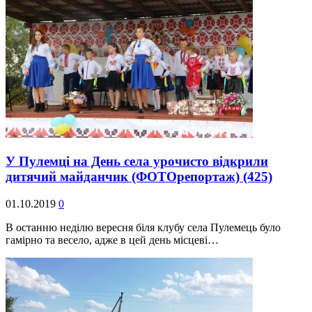
У Пулемці на День села урочисто відкрили
дитячий майданчик (ФОТОрепортаж)
(425)
01.10.2019
0
В останню неділю вересня біля клубу села Пулемець було
гамірно та весело, адже в цей день місцеві…