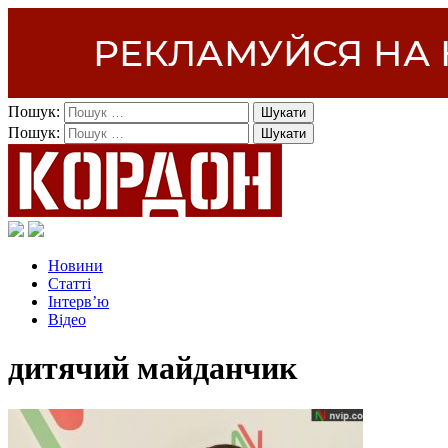
Пошук:
Пошук:
Новини
Статті
Інтерв’ю
Відео
дитячий майданчик