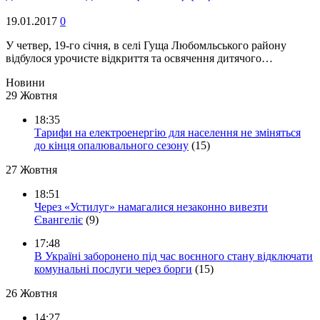
19.01.2017
0
У четвер, 19-го січня, в селі Гуща Любомльського району
відбулося урочисте відкриття та освячення дитячого…
Новини
29 Жовтня
18:35
Тарифи на електроенергію для населення не зміняться
до кінця опалювального сезону
(15)
27 Жовтня
18:51
Через «Устилуг» намагалися незаконно вивезти
Євангеліє
(9)
17:48
В Україні заборонено під час воєнного стану відключати
комунальні послуги через борги
(15)
26 Жовтня
14:27