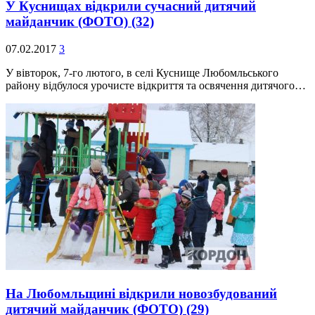
У Куснищах відкрили сучасний дитячий
майданчик (ФОТО)
(32)
07.02.2017
3
У вівторок, 7-го лютого, в селі Куснище Любомльського
району відбулося урочисте відкриття та освячення дитячого…
На Любомльщині відкрили новозбудований
дитячий майданчик (ФОТО)
(29)