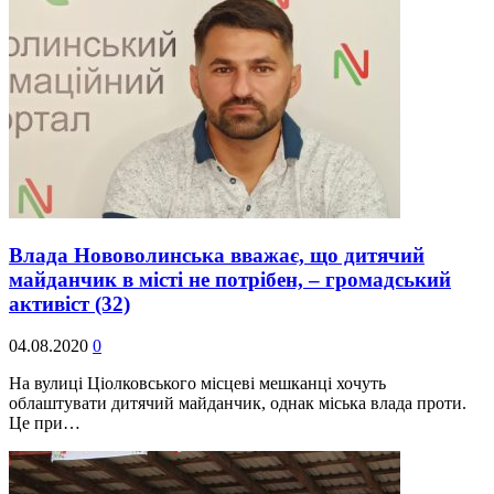
Влада Нововолинська вважає, що дитячий
майданчик в місті не потрібен, – громадський
активіст
(32)
04.08.2020
0
На вулиці Ціолковського місцеві мешканці хочуть
облаштувати дитячий майданчик, однак міська влада проти.
Це при…