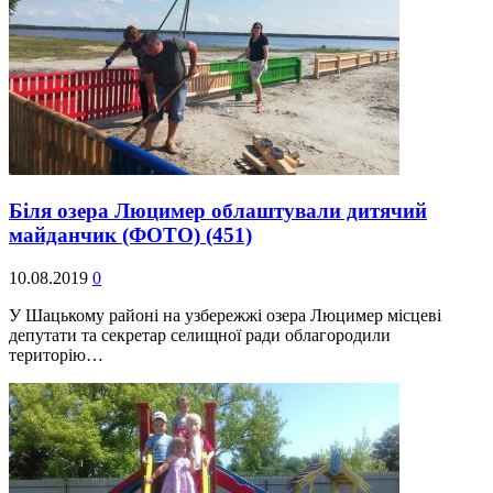
Біля озера Люцимер облаштували дитячий
майданчик (ФОТО)
(451)
10.08.2019
0
У Шацькому районі на узбережжі озера Люцимер місцеві
депутати та секретар селищної ради облагородили
територію…