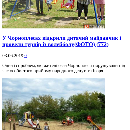
У Чорноплесах відкрили дитячий майданчик і
провели турнір із волейболу(ФОТО)
(772)
03.06.2019
0
Одна із проблем, які жителі села Чорноплеси порушували під
час особистого прийому народного депутата Ігоря…