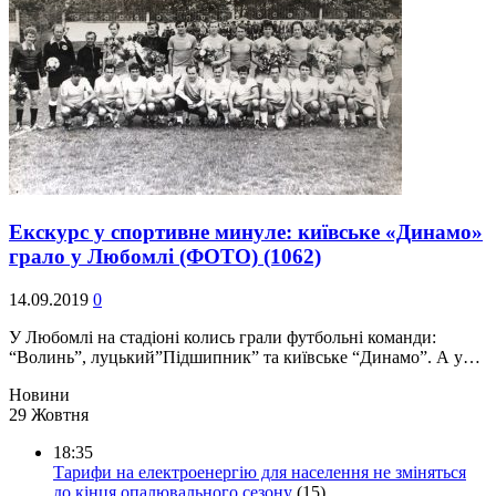
Екскурс у спортивне минуле: київське «Динамо»
грало у Любомлі (ФОТО)
(1062)
14.09.2019
0
У Любомлі на стадіоні колись грали футбольні команди:
“Волинь”, луцький”Підшипник” та київське “Динамо”. А у…
Новини
29 Жовтня
18:35
Тарифи на електроенергію для населення не зміняться
до кінця опалювального сезону
(15)