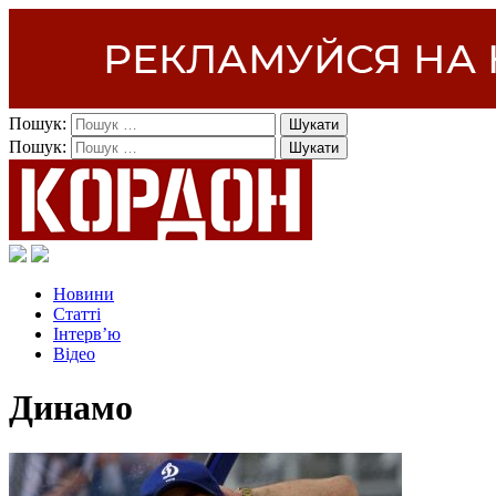
Пошук:
Пошук:
Новини
Статті
Інтерв’ю
Відео
Динамо