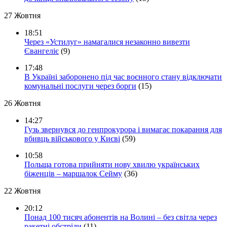
27 Жовтня
18:51
Через «Устилуг» намагалися незаконно вивезти
Євангеліє
(9)
17:48
В Україні заборонено під час воєнного стану відключати
комунальні послуги через борги
(15)
26 Жовтня
14:27
Гузь звернувся до генпрокурора і вимагає покарання для
вбивць військового у Києві
(59)
10:58
Польща готова прийняти нову хвилю українських
біженців – маршалок Сейму
(36)
22 Жовтня
20:12
Понад 100 тисяч абонентів на Волині – без світла через
ракетні обстріли
(11)