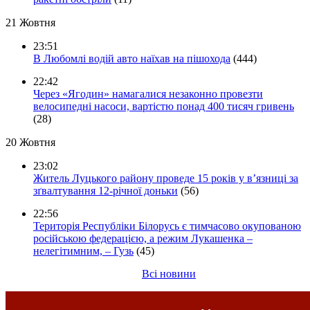
21 Жовтня
23:51
В Любомлі водій авто наїхав на пішохода
(444)
22:42
Через «Ягодин» намагалися незаконно провезти
велосипедні насоси, вартістю понад 400 тисяч гривень
(28)
20 Жовтня
23:02
Житель Луцького району проведе 15 років у в’язниці за
зґвалтування 12-річної доньки
(56)
22:56
Територія Республіки Білорусь є тимчасово окупованою
російською федерацією, а режим Лукашенка –
нелегітимним, – Гузь
(45)
Всі новини