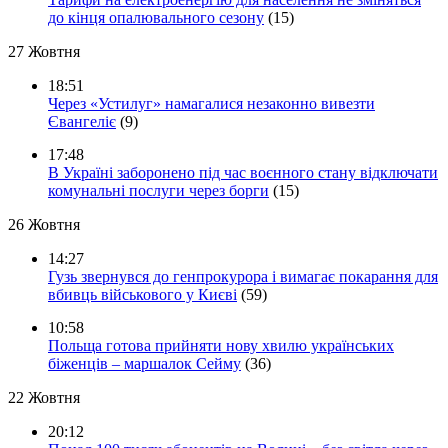
до кінця опалювального сезону
(15)
27 Жовтня
18:51
Через «Устилуг» намагалися незаконно вивезти
Євангеліє
(9)
17:48
В Україні заборонено під час воєнного стану відключати
комунальні послуги через борги
(15)
26 Жовтня
14:27
Гузь звернувся до генпрокурора і вимагає покарання для
вбивць військового у Києві
(59)
10:58
Польща готова прийняти нову хвилю українських
біженців – маршалок Сейму
(36)
22 Жовтня
20:12