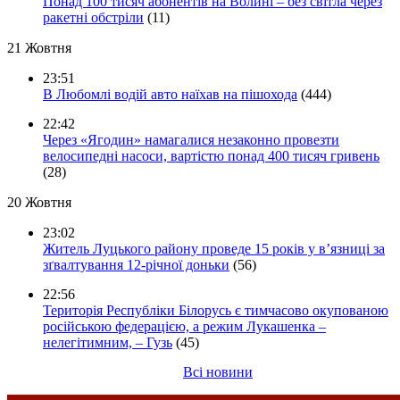
Понад 100 тисяч абонентів на Волині – без світла через
ракетні обстріли
(11)
21 Жовтня
23:51
В Любомлі водій авто наїхав на пішохода
(444)
22:42
Через «Ягодин» намагалися незаконно провезти
велосипедні насоси, вартістю понад 400 тисяч гривень
(28)
20 Жовтня
23:02
Житель Луцького району проведе 15 років у в’язниці за
зґвалтування 12-річної доньки
(56)
22:56
Територія Республіки Білорусь є тимчасово окупованою
російською федерацією, а режим Лукашенка –
нелегітимним, – Гузь
(45)
Всі новини