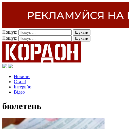
Пошук:
Пошук:
Новини
Статті
Інтерв’ю
Відео
бюлетень