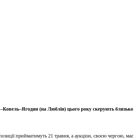
в–Ковель–Ягодин (на Люблін) цього року скерують близько
позиції прийматимуть 21 травня, а аукціон, своєю чергою, має