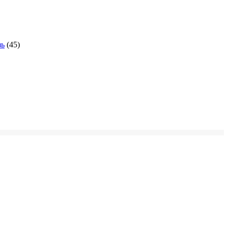
зь
(45)