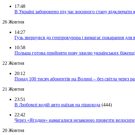
17:48
В Україні заборонено під час воєнного стану відключати 
26 Жовтня
14:27
Гузь звернувся до генпрокурора і вимагає покарання для 
10:58
Польща готова прийняти нову хвилю українських біженц
22 Жовтня
20:12
Понад 100 тисяч абонентів на Волині – без світла через ра
21 Жовтня
23:51
В Любомлі водій авто наїхав на пішохода
(444)
22:42
Через «Ягодин» намагалися незаконно провезти велосипед
20 Жовтня