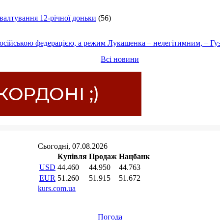
ґвалтування 12-річної доньки
(56)
осійською федерацією, а режим Лукашенка – нелегітимним, – Гу
Всі новини
Погода