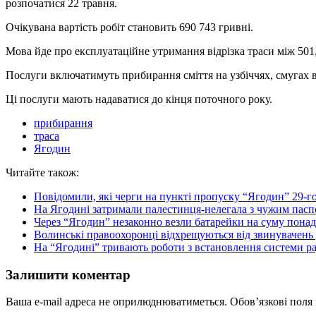
розпочатися 22 травня.
Очікувана вартість робіт становить 690 743 гривні.
Мова йде про експлуатаційне утримання відрізка траси між 501,
Послуги включатимуть прибирання сміття на узбіччях, смугах ві
Ці послуги мають надаватися до кінця поточного року.
прибирання
траса
Ягодин
Читайте також:
Повідомили, які черги на пункті пропуску “Ягодин” 29-го
На Ягодині затримали палестинця-нелегала з чужим пас
Через “Ягодин” незаконно везли батарейки на суму понад
Волинські правоохоронці відхрещуються від звинувачень
На “Ягодині” тривають роботи з встановлення системи р
Залишити коментар
Ваша e-mail адреса не оприлюднюватиметься.
Обов’язкові поля