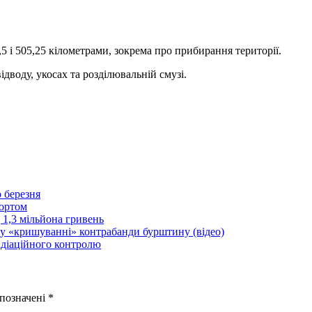
5 і 505,25 кілометрами, зокрема про прибирання території.
дводу, укосах та розділювальній смузі.
 березня
портом
 1,3 мільйона гривень
 у «кришуванні» контрабанди бурштину (відео)
адіаційного контролю
 позначені
*