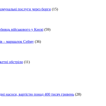
комунальні послуги через борги
(15)
вбивць військового у Києві
(59)
ів – маршалок Сейму
(36)
кетні обстріли
(11)
ні насоси, вартістю понад 400 тисяч гривень
(28)