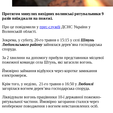
Протягом минулих вихідних волинські рятувальники 9
разів виїжджали на пожежі.
Про це повідомили у
прес-службі
ДСНС України у
Волинській області.
Зокрема, у суботу, 20-го травня о 15:15 у селі
Штунь
Любомльського району
зайнялася дерев’яна господарська
споруда.
За 2 хвилини на допомогу прибули представники місцевої
пожежної команди села Штунь, які загасили вогонь.
Ймовірно займання відбулося через коротке замикання
електромереж.
Крім того, у неділю, 21-го травня о 16:50 у
Любомлі
загорілася вогнем дерев’яна господарська споруда.
Ліквідували вогонь працівники 10-ї державної пожежно-
рятувальної частини. Ймовірно загорання сталося через
необережне поводження з вогнем невстановлених осіб.