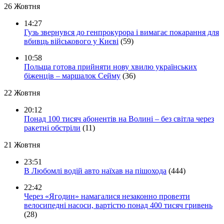
26 Жовтня
14:27
Гузь звернувся до генпрокурора і вимагає покарання для
вбивць військового у Києві
(59)
10:58
Польща готова прийняти нову хвилю українських
біженців – маршалок Сейму
(36)
22 Жовтня
20:12
Понад 100 тисяч абонентів на Волині – без світла через
ракетні обстріли
(11)
21 Жовтня
23:51
В Любомлі водій авто наїхав на пішохода
(444)
22:42
Через «Ягодин» намагалися незаконно провезти
велосипедні насоси, вартістю понад 400 тисяч гривень
(28)