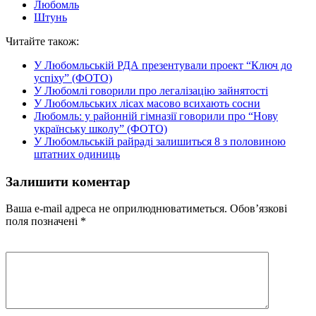
Любомль
Штунь
Читайте також:
У Любомльській РДА презентували проект “Ключ до
успіху” (ФОТО)
У Любомлі говорили про легалізацію зайнятості
У Любомльських лісах масово всихають сосни
Любомль: у районній гімназії говорили про “Нову
українську школу” (ФОТО)
У Любомльській райраді залишиться 8 з половиною
штатних одиниць
Залишити коментар
Ваша e-mail адреса не оприлюднюватиметься.
Обов’язкові
поля позначені
*